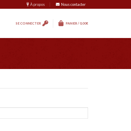
À propos
Nous contacter
SE CONNECTER
PANIER /
0,00
€