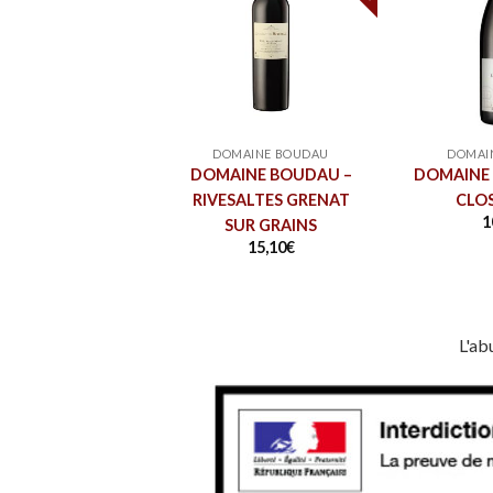
MAINE BOUDAU
DOMAINE BOUDAU
DOMAI
INE BOUDAU –
DOMAINE BOUDAU –
DOMAINE 
TRADITION
RIVESALTES GRENAT
CLO
11,50
€
1
SUR GRAINS
15,10
€
L'ab