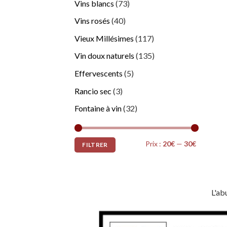
Vins blancs
(73)
Vins rosés
(40)
Vieux Millésimes
(117)
Vin doux naturels
(135)
Effervescents
(5)
Rancio sec
(3)
Fontaine à vin
(32)
Prix
Prix
Prix :
20€
—
30€
FILTRER
min
max
L'ab