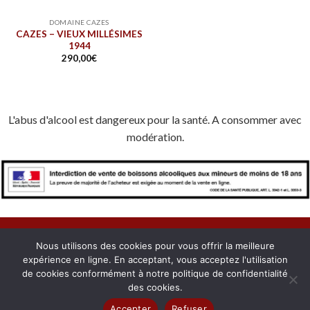
DOMAINE CAZES
CAZES – VIEUX MILLÉSIMES
1944
290,00
€
L'abus d'alcool est dangereux pour la santé. A consommer avec
modération.
Nous utilisons des cookies pour vous offrir la meilleure
expérience en ligne. En acceptant, vous acceptez l'utilisation
À PROPOS
NOUS CONTACTER
CONFIDENTIALITÉ
de cookies conformément à notre politique de confidentialité
MENTIONS LÉGALES
COOKIES
MON COMPTE
des cookies.
Copyright 2026 © Domaines du Roussillon. Créé avec passion par
Accepter
Refuser