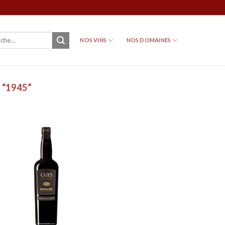
NOS VINS
NOS DOMAINES
 “1945”