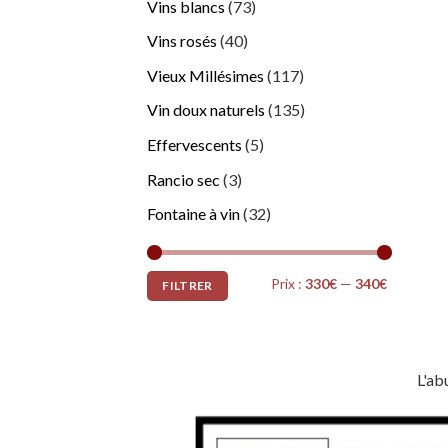
Vins blancs
(73)
Vins rosés
(40)
Vieux Millésimes
(117)
Vin doux naturels
(135)
Effervescents
(5)
Rancio sec
(3)
Fontaine à vin
(32)
Prix
Prix
Prix :
330€
—
340€
FILTRER
min
max
L'ab