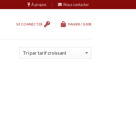
À propos
Nous contacter
SE CONNECTER
PANIER /
0,00
€