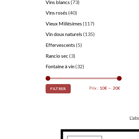
Vins blancs
(73)
Vins rosés
(40)
Vieux Millésimes
(117)
Vin doux naturels
(135)
Effervescents
(5)
Rancio sec
(3)
Fontaine à vin
(32)
Prix
Prix
Prix :
10€
—
20€
FILTRER
min
max
L'ab