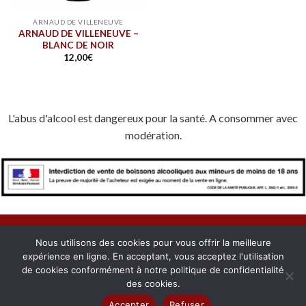
ARNAUD DE VILLENEUVE
ARNAUD DE VILLENEUVE –
BLANC DE NOIR
12,00
€
L'abus d'alcool est dangereux pour la santé. A consommer avec
modération.
Nous utilisons des cookies pour vous offrir la meilleure
expérience en ligne. En acceptant, vous acceptez l'utilisation
À PROPOS
NOUS CONTACTER
CONFIDENTIALITÉ
de cookies conformément à notre politique de confidentialité
MENTIONS LÉGALES
COOKIES
MON COMPTE
des cookies.
Copyright 2026 © Domaines du Roussillon. Créé avec passion par
Accepter
Refuser