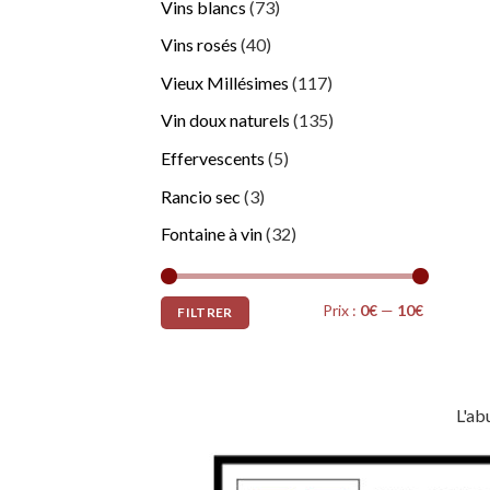
Vins blancs
(73)
Vins rosés
(40)
Vieux Millésimes
(117)
Vin doux naturels
(135)
Effervescents
(5)
Rancio sec
(3)
Fontaine à vin
(32)
Prix
Prix
Prix :
0€
—
10€
FILTRER
min
max
L'ab