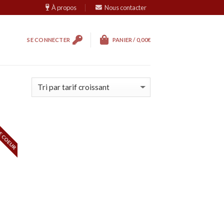
À propos
Nous contacter
SE CONNECTER
PANIER /
0,00
€
E COEUR