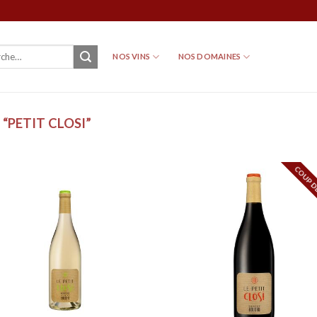
NOS VINS
NOS DOMAINES
“PETIT CLOSI”
COUP D