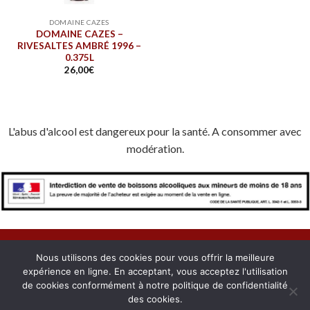
DOMAINE CAZES
DOMAINE CAZES –
RIVESALTES AMBRÉ 1996 –
0.375L
26,00
€
L'abus d'alcool est dangereux pour la santé. A consommer avec
modération.
Nous utilisons des cookies pour vous offrir la meilleure
expérience en ligne. En acceptant, vous acceptez l'utilisation
À PROPOS
NOUS CONTACTER
CONFIDENTIALITÉ
de cookies conformément à notre politique de confidentialité
MENTIONS LÉGALES
COOKIES
MON COMPTE
des cookies.
Copyright 2026 © Domaines du Roussillon. Créé avec passion par