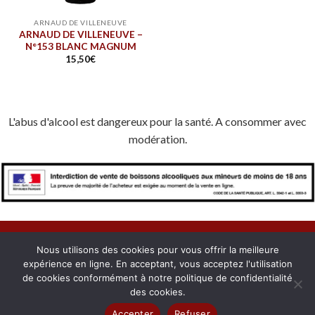
ARNAUD DE VILLENEUVE
ARNAUD DE VILLENEUVE –
N°153 BLANC MAGNUM
15,50
€
L'abus d'alcool est dangereux pour la santé. A consommer avec
modération.
Nous utilisons des cookies pour vous offrir la meilleure
expérience en ligne. En acceptant, vous acceptez l'utilisation
À PROPOS
NOUS CONTACTER
CONFIDENTIALITÉ
de cookies conformément à notre politique de confidentialité
MENTIONS LÉGALES
COOKIES
MON COMPTE
des cookies.
Copyright 2026 © Domaines du Roussillon. Créé avec passion par
Accepter
Refuser