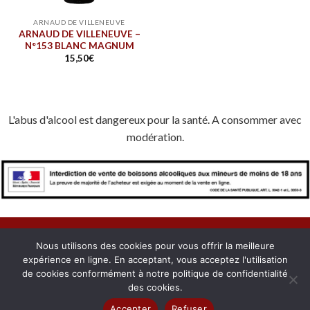
ARNAUD DE VILLENEUVE
ARNAUD DE VILLENEUVE –
N°153 BLANC MAGNUM
15,50
€
L'abus d'alcool est dangereux pour la santé. A consommer avec
modération.
Nous utilisons des cookies pour vous offrir la meilleure
expérience en ligne. En acceptant, vous acceptez l'utilisation
À PROPOS
NOUS CONTACTER
CONFIDENTIALITÉ
de cookies conformément à notre politique de confidentialité
MENTIONS LÉGALES
COOKIES
MON COMPTE
des cookies.
Copyright 2026 © Domaines du Roussillon. Créé avec passion par
Accepter
Refuser