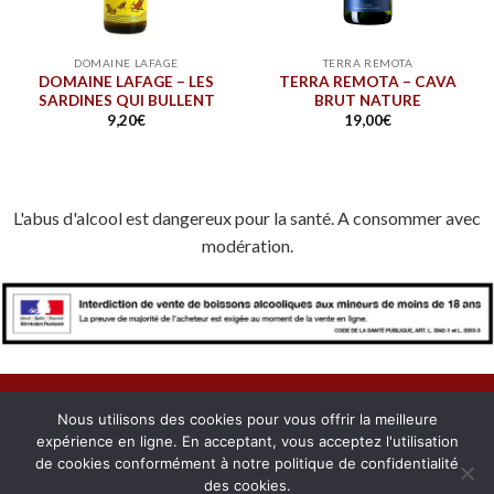
DOMAINE LAFAGE
TERRA REMOTA
DOMAINE LAFAGE – LES
TERRA REMOTA – CAVA
SARDINES QUI BULLENT
BRUT NATURE
9,20
€
19,00
€
L'abus d'alcool est dangereux pour la santé. A consommer avec
modération.
Nous utilisons des cookies pour vous offrir la meilleure
expérience en ligne. En acceptant, vous acceptez l'utilisation
À PROPOS
NOUS CONTACTER
CONFIDENTIALITÉ
de cookies conformément à notre politique de confidentialité
MENTIONS LÉGALES
COOKIES
MON COMPTE
des cookies.