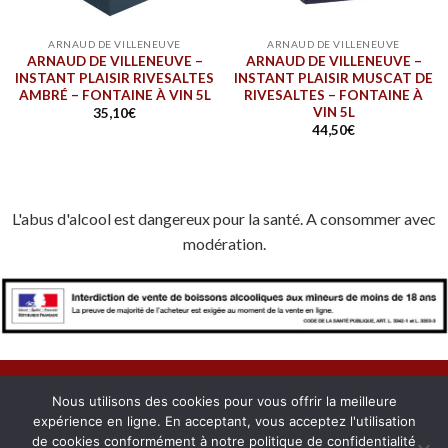
ARNAUD DE VILLENEUVE
ARNAUD DE VILLENEUVE
ARNAUD DE VILLENEUVE –
ARNAUD DE VILLENEUVE –
INSTANT PLAISIR RIVESALTES
INSTANT PLAISIR MUSCAT DE
AMBRÉ – FONTAINE À VIN 5L
RIVESALTES – FONTAINE À
VIN 5L
35,10
€
44,50
€
L'abus d'alcool est dangereux pour la santé. A consommer avec
modération.
Nous utilisons des cookies pour vous offrir la meilleure
expérience en ligne. En acceptant, vous acceptez l'utilisation
À PROPOS
NOUS CONTACTER
CONFIDENTIALITÉ
de cookies conformément à notre politique de confidentialité
MENTIONS LÉGALES
COOKIES
MON COMPTE