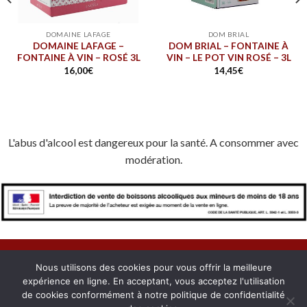
DOMAINE LAFAGE
DOM BRIAL
DOMAINE LAFAGE –
DOM BRIAL – FONTAINE À
FONTAINE À VIN – ROSÉ 3L
VIN – LE POT VIN ROSÉ – 3L
16,00
€
14,45
€
L'abus d'alcool est dangereux pour la santé. A consommer avec
modération.
Nous utilisons des cookies pour vous offrir la meilleure
expérience en ligne. En acceptant, vous acceptez l'utilisation
À PROPOS
NOUS CONTACTER
CONFIDENTIALITÉ
de cookies conformément à notre politique de confidentialité
MENTIONS LÉGALES
COOKIES
MON COMPTE