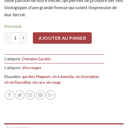
seule passion de notre métier, qui permet de produire des vins
biologiques d’une grande finesse qui soient l’expression de
leur terroir.
8 en stock
Quantité
AJOUTER AU PANIER
Catégorie :
Domaine Gardiés
Catégorie :
Vins rouges
Étiquettes :
gardies
,
Magnum
,
vin à domicile
,
vin d'exception
,
vin du Roussillon
,
vin rare
,
vin rouge