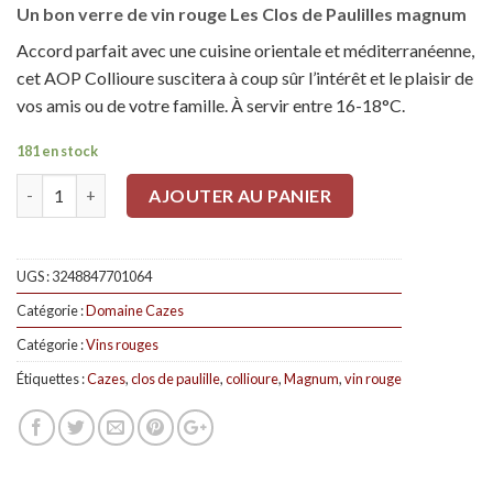
Un bon verre de vin rouge Les Clos de Paulilles magnum
Accord parfait avec une cuisine orientale et méditerranéenne,
cet AOP Collioure suscitera à coup sûr l’intérêt et le plaisir de
vos amis ou de votre famille. À servir entre 16-18°C.
181 en stock
Quantité
AJOUTER AU PANIER
UGS :
3248847701064
Catégorie :
Domaine Cazes
Catégorie :
Vins rouges
Étiquettes :
Cazes
,
clos de paulille
,
collioure
,
Magnum
,
vin rouge