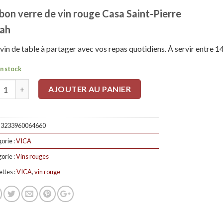
bon verre de vin rouge Casa Saint-Pierre
rah
vin de table à partager avec vos repas quotidiens. À servir entre 1
n stock
tité
AJOUTER AU PANIER
:
3233960064660
orie :
VICA
orie :
Vins rouges
ettes :
VICA
,
vin rouge