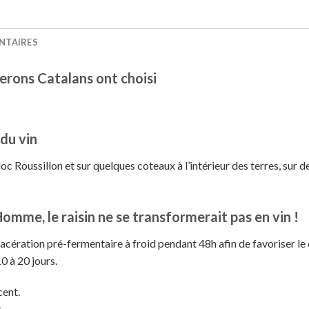
NTAIRES
erons Catalans ont choisi
 du vin
oc Roussillon et sur quelques coteaux à l’intérieur des terres, sur de
’Homme, le raisin ne se transformerait pas en vin !
 Macération pré-fermentaire à froid pendant 48h afin de favoriser l
0 à 20 jours.
cent.
.