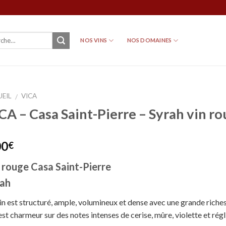
NOS VINS
NOS DOMAINES
EIL
VICA
/
CA – Casa Saint-Pierre – Syrah vin r
00
€
 rouge Casa Saint-Pierre
rah
in est structuré, ample, volumineux et dense avec une grande riche
est charmeur sur des notes intenses de cerise, mûre, violette et régl