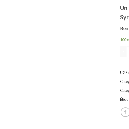
Un 
Sy
Bon 
100 e
Quan
UGS 
Catég
Catég
Étiqu