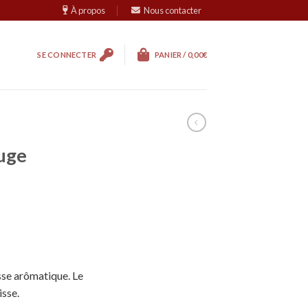
À propos
Nous contacter
SE CONNECTER
PANIER /
0,00
€
ouge
sse arômatique. Le
isse.