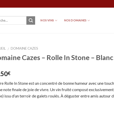
NOS VINS
NOS DOMAINES
EIL
DOMAINE CAZES
/
maine Cazes – Rolle In Stone – Blanc
,50
€
e Rolle In Stone est un concentré de bonne humeur avec une touch
ne note finale de joie de vivre. Un vin fruité composé exclusiveme
le) issu d’un terroir de galets roulés. À déguster entre amis autour 