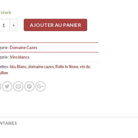
 stock
tité
AJOUTER AU PANIER
orie :
Domaine Cazes
orie :
Vins blancs
ettes :
bio
,
Blanc
,
domaine cazes
,
Rolle In Stone
,
vin du
illon
NTAIRES