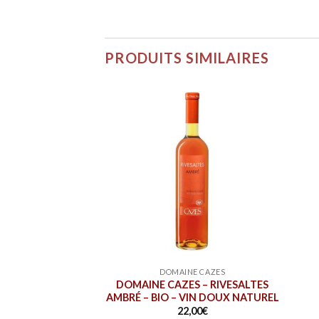
PRODUITS SIMILAIRES
NE CAZES
DOMAINE CAZES
– FONTAINE À VIN
DOMAINE CAZES – RIVESALTES
RÉCHAL ROUGE –
AMBRÉ – BIO – VIN DOUX NATUREL
O 3L
22,00
€