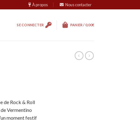
À propos
Nous contacter
SE CONNECTER
PANIER /
0,00
€
e de Rock & Roll
nt de Vermentino
d’un moment festif