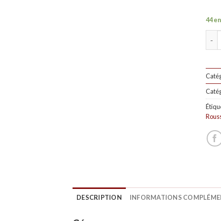
44 en
Quan
Catég
Catég
Étiqu
Rouss
DESCRIPTION
INFORMATIONS COMPLÉME