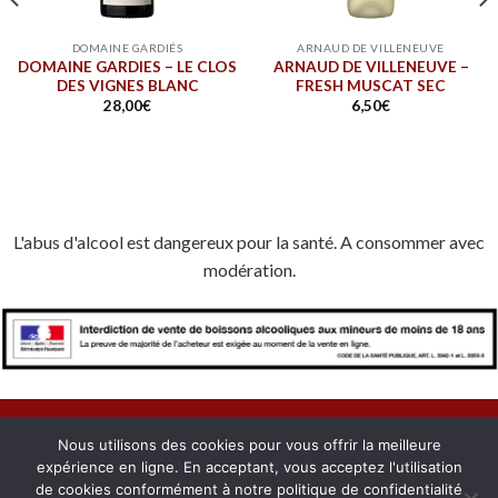
DOMAINE GARDIÉS
ARNAUD DE VILLENEUVE
DOMAINE GARDIES – LE CLOS
ARNAUD DE VILLENEUVE –
DES VIGNES BLANC
FRESH MUSCAT SEC
28,00
€
6,50
€
L'abus d'alcool est dangereux pour la santé. A consommer avec
modération.
Nous utilisons des cookies pour vous offrir la meilleure
expérience en ligne. En acceptant, vous acceptez l'utilisation
À PROPOS
NOUS CONTACTER
CONFIDENTIALITÉ
de cookies conformément à notre politique de confidentialité
MENTIONS LÉGALES
COOKIES
MON COMPTE