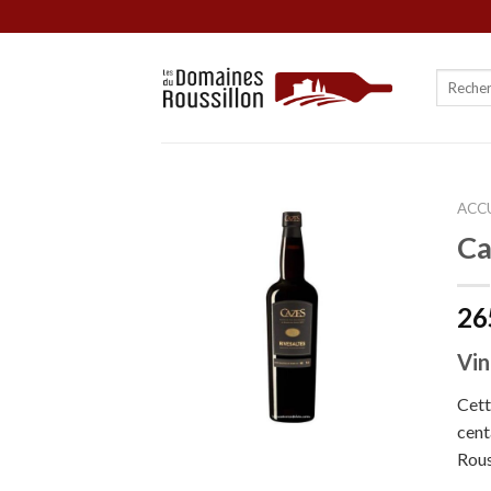
Skip
to
content
ACCU
Ca
26
Vin
Cett
cent
Rous