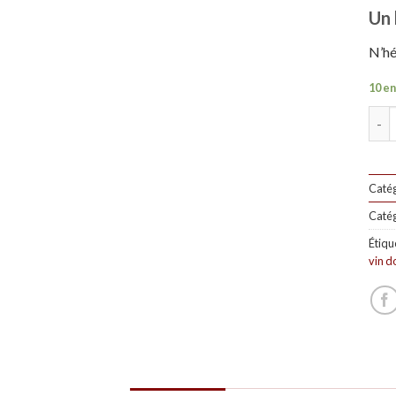
Un 
N’hé
10 en
Quan
Catég
Catég
Étiqu
vin d