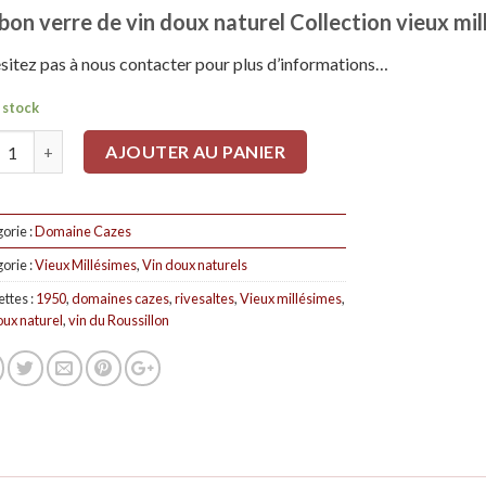
bon verre de vin doux naturel Collection vieux mi
sitez pas à nous contacter pour plus d’informations…
 stock
tité
AJOUTER AU PANIER
orie :
Domaine Cazes
orie :
Vieux Millésimes
,
Vin doux naturels
ettes :
1950
,
domaines cazes
,
rivesaltes
,
Vieux millésimes
,
oux naturel
,
vin du Roussillon