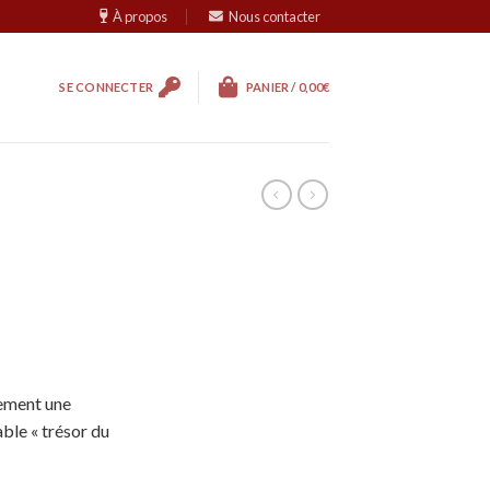
À propos
Nous contacter
SE CONNECTER
PANIER /
0,00
€
lement une
able « trésor du