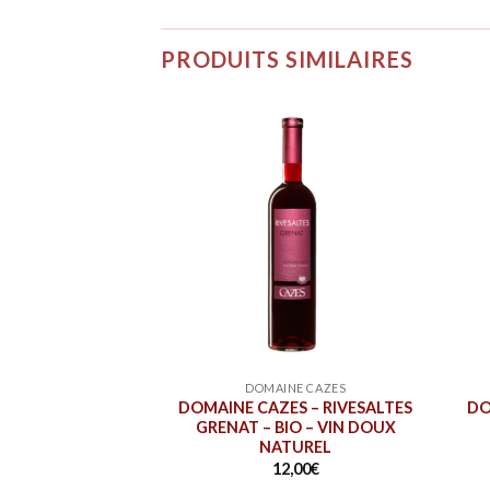
PRODUITS SIMILAIRES
NE CAZES
DOMAINE CAZES
ES – CAP BÉAR
DOMAINE CAZES – RIVESALTES
DO
ANC
GRENAT – BIO – VIN DOUX
NATUREL
,00
€
12,00
€