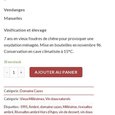
Vendanges
Manuelles
Vinification et élevage
7 ans en vieux foudres de chêne pour provoquer une
oxydation ménagée. Mise en bouteilles en novembre 96.
Conservation en cave climatisée à 15°C.
15 en stock
Quantité
AJOUTER AU PANIER
Catégorie :
Domaine Cazes
Catégorie :
Vieux Millésimes
,
Vin doux naturels
Étiquettes :
1991
,
Ambré
,
domaine cazes
,
Millésime
,
rivesaltes
ambré
,
Rivesaltes ambré Hors d'Ages
,
vin de dessert
,
vin doux