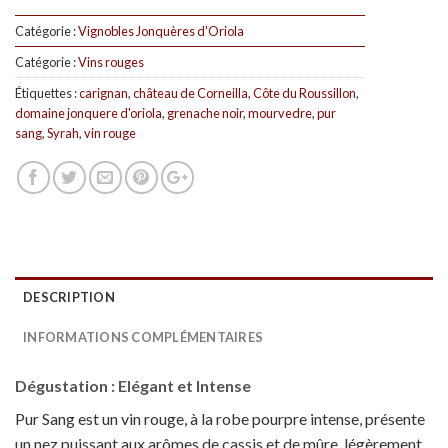
Catégorie :
Vignobles Jonquères d'Oriola
Catégorie :
Vins rouges
Étiquettes :
carignan
,
château de Corneilla
,
Côte du Roussillon
,
domaine jonquere d'oriola
,
grenache noir
,
mourvedre
,
pur
sang
,
Syrah
,
vin rouge
DESCRIPTION
INFORMATIONS COMPLÉMENTAIRES
Dégustation : Elégant et Intense
Pur Sang est un vin rouge, à la robe pourpre intense, présente
un nez puissant aux arômes de cassis et de mûre, légèrement