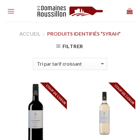
Skip
to
content
ACCUEIL
PRODUITS IDENTIFIÉS “SYRAH”
/
FILTRER
COUP DE COEUR
COUP DE COEUR