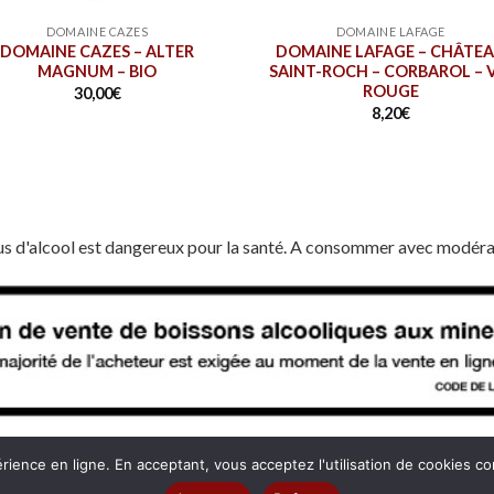
DOMAINE CAZES
DOMAINE LAFAGE
DOMAINE CAZES – ALTER
DOMAINE LAFAGE – CHÂTE
MAGNUM – BIO
SAINT-ROCH – CORBAROL – 
ROUGE
30,00
€
8,20
€
us d'alcool est dangereux pour la santé. A consommer avec modéra
érience en ligne. En acceptant, vous acceptez l'utilisation de cookies c
NTIALITÉ
MENTIONS LÉGALES
COOKIES
MON COMPTE