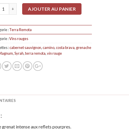
tité
AJOUTER AU PANIER
orie :
Terra Remota
orie :
Vins rouges
ettes :
cabernet sauvignon
,
camino
,
costa brava
,
grenache
Magnum
,
Syrah
,
terra remota
,
vin rouge
NTAIRES
:
grenat intense aux reflets pourpres.