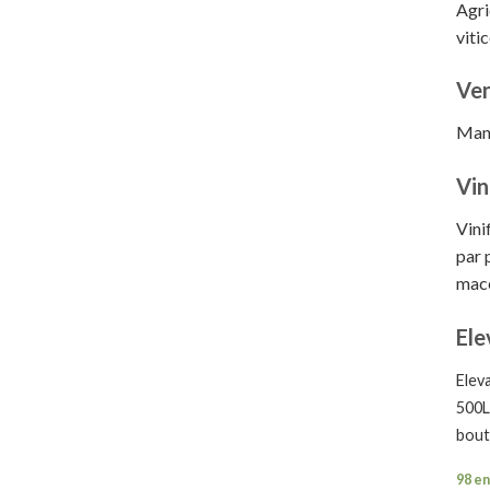
Agri
viti
Ve
Man
Vin
Vini
par 
macé
Ele
Elev
500L 
boute
98 en