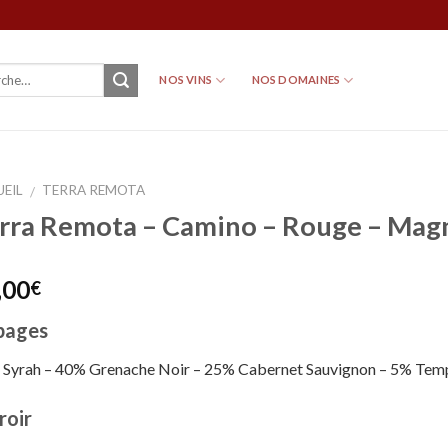
NOS VINS
NOS DOMAINES
EIL
TERRA REMOTA
/
rra Remota – Camino – Rouge – Ma
,00
€
pages
Syrah – 40% Grenache Noir – 25% Cabernet Sauvignon – 5% Temp
roir