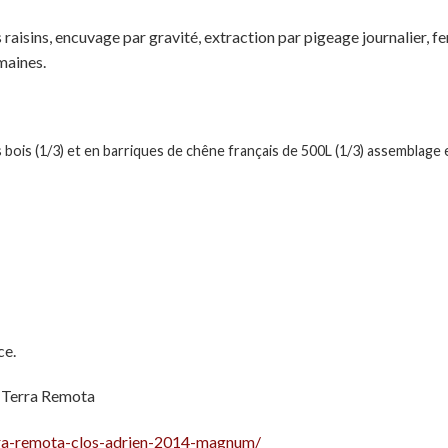
s raisins, encuvage par gravité, extraction par pigeage journalier,
maines.
bois (1/3) et en barriques de chêne français de 500L (1/3) assemblage en 
ce.
e Terra Remota
erra-remota-clos-adrien-2014-magnum/