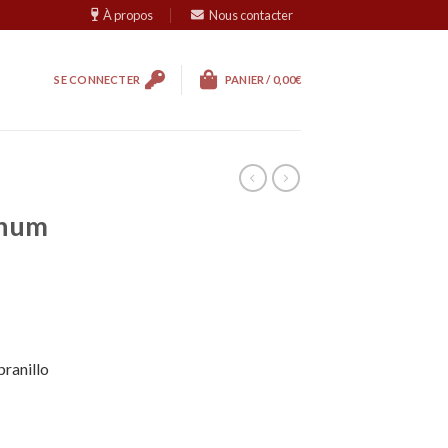
À propos
Nous contacter
SE CONNECTER
PANIER /
0,00
€
gnum
ranillo