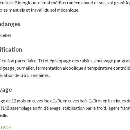
culture Biologique, climat méditerranéen chaud et sec, sol granitiq
coles manuels et travail du sol mécanique.
ndanges
uelles
ification
fication parcellaire. Tri et égrappage des raisins, encuvage par grav
pigeage journalier, fermentation alcoolique à température contrôl
ration de 3 à 5 semaines.
vage
age de 12 mois en cuves inox (1/3), en cuves bois (1/3) et en barriques 
(1/3) assemblage en fin d’élevage, stabilisation par le froid, légère filtr
ille.
 stock