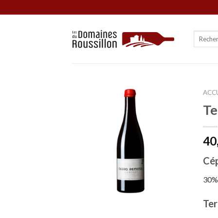
Skip
to
content
ACCU
Te
40
Cé
30% 
Ter