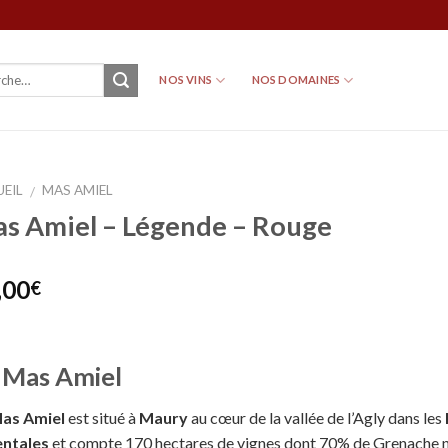
NOS VINS
NOS DOMAINES
EIL
MAS AMIEL
/
s Amiel – Légende – Rouge
,00
€
 Mas Amiel
as Amiel
est situé à
Maury
au cœur de la vallée de l’Agly dans les
entales
et compte 170 hectares de vignes dont 70% de Grenache no