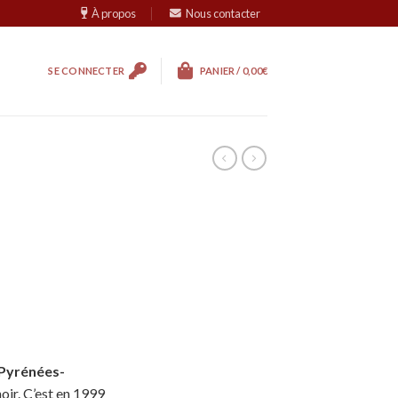
À propos
Nous contacter
SE CONNECTER
PANIER /
0,00
€
Pyrénées-
ir. C’est en 1999