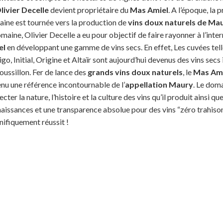
livier Decelle
devient propriétaire du
Mas Amiel
. A l’époque, la 
ine est tournée vers la production de
vins doux naturels de Ma
omaine, Olivier Decelle a eu pour objectif de faire rayonner à l’inter
el
en développant une gamme de vins secs. En effet, Les cuvées tel
igo, Initial, Origine et Altaïr sont aujourd’hui devenus des vins sec
oussillon. Fer de lance des
grands vins doux naturels
, le
Mas Ami
nu une référence incontournable de l’
appellation Maury
. Le doma
cter la nature, l’histoire et la culture des vins qu’il produit ainsi qu
aissances et une transparence absolue pour des vins “zéro trahiso
ifiquement réussit !