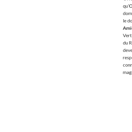
qu’
O
doma
le d
Ami
Vert
du R
deve
respe
conn
magn