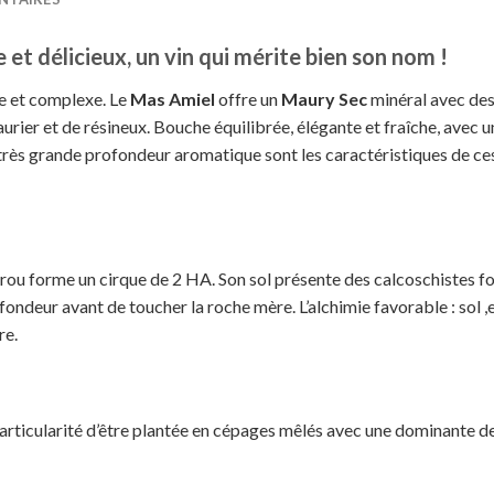
 et délicieux, un vin qui mérite bien son nom !
e et complexe. Le
Mas Amiel
offre un
Maury Sec
minéral avec des
 laurier et de résineux. Bouche équilibrée, élégante et fraîche, av
 très grande profondeur aromatique sont les caractéristiques de ce
ou forme un cirque de 2 HA. Son sol présente des calcoschistes 
rofondeur avant de toucher la roche mère. L’alchimie favorable : sol 
re.
 particularité d’être plantée en cépages mêlés avec une dominante