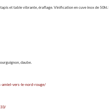
apis et table vibrante, éraflage. Vinification en cuve inox de 50hl.
bourguignon, daube.
s-amiel-vers-le-nord-rouge/
433/