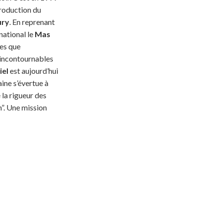
production du
ury
. En reprenant
national le
Mas
les que
s incontournables
el
est aujourd’hui
ine s’évertue à
e la rigueur des
n”. Une mission