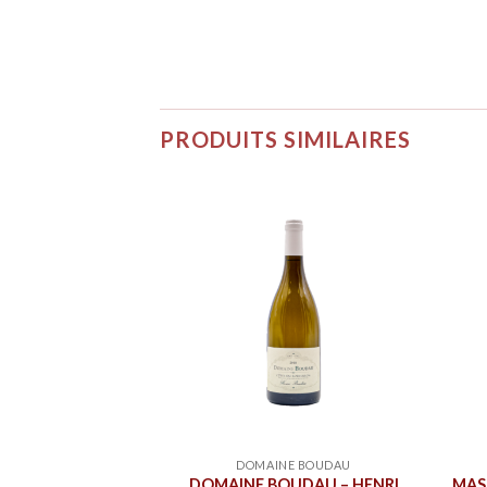
PRODUITS SIMILAIRES
 AMIEL
DOMAINE BOUDAU
MAURY BLANC –
DOMAINE BOUDAU – HENRI
MAS