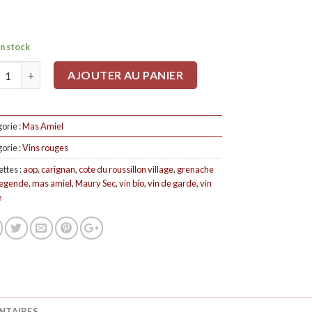
n stock
tité
AJOUTER AU PANIER
orie :
Mas Amiel
orie :
Vins rouges
ettes :
aop
,
carignan
,
cote du roussillon village
,
grenache
legende
,
mas amiel
,
Maury Sec
,
vin bio
,
vin de garde
,
vin
e
NTAIRES