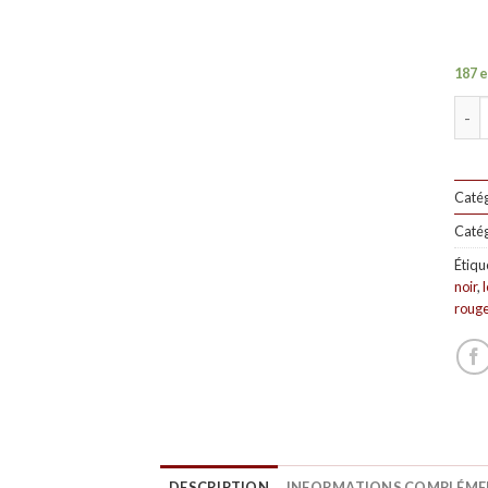
187 e
Quan
Catég
Catég
Étiqu
noir
,
roug
DESCRIPTION
INFORMATIONS COMPLÉME